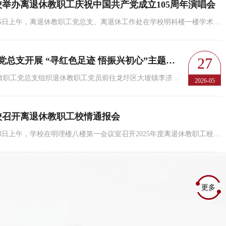
校举办离退休教职工庆祝中国共产党成立105周年演唱会
6月26日上午，离退休教职工党总支、离退休工作处在学校明科楼一楼学术报告厅联合举办“赞歌献给党 音韵...
27
离退休教职工党总支开展 “寻红色足迹 悟振兴初心”主题党日...
5月26日，离退休教职工党总支组织退休教职工党员前往龙圩区大坡镇李济深故居、新地镇富回村开展“寻红色...
2026-05
校召开离退休教职工校情通报会
共产党成立105周年演唱会
离退休
5月13日上午，学校在明理楼八楼第一会议室召开2025年度离退休教职工校情通报会。校党委常委、副校长莫晨...
更多