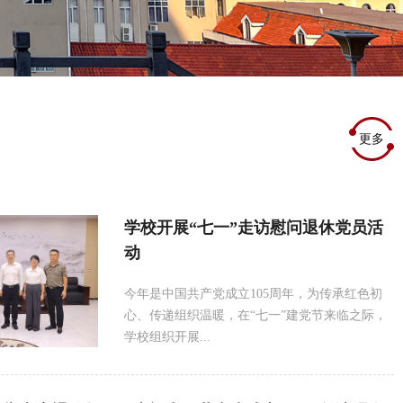
更多
学校开展“七一”走访慰问退休党员活
动
今年是中国共产党成立105周年，为传承红色初
心、传递组织温暖，在“七一”建党节来临之际，
学校组织开展...