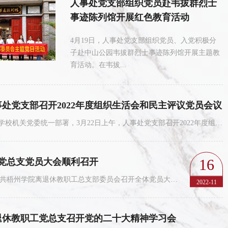
人事处党支部组织党员赴韦拔群烈士
事迹陈列馆开展红色教育活动
4月19日，人事处党支部组织党员、入党积极分
子赴中山公园韦拔群烈士事迹陈列馆开展主题教
育活动。在韦拔...
事处党支部召开2022年度组织生活会和民主评议党员会议
根据学校机关党委统一部署，3月22日上午，人事处党支部召开2022年度组织生活会，会议由人事处党支部书记...
16
党总支党员大会顺利召开
10月14日上午，中共梧州学院离退休教职工总支部委员会召开全体党员大会，传达学习学校党委有关文件，选...
2022-11
退休教职工党总支召开党的二十大精神学习会
组织生活会和民主评议党员会议
离退休